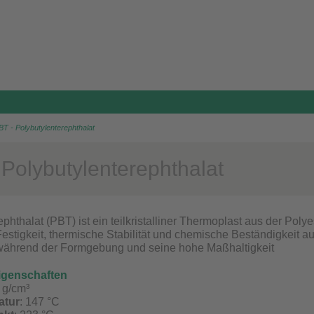
BT - Polybutylenterephthalat
 Polybutylenterephthalat
phthalat (PBT) ist ein teilkristalliner Thermoplast aus der Poly
stigkeit, thermische Stabilität und chemische Beständigkeit au
ährend der Formgebung und seine hohe Maßhaltigkeit
igenschaften
1 g/cm³
atur
: 147 °C