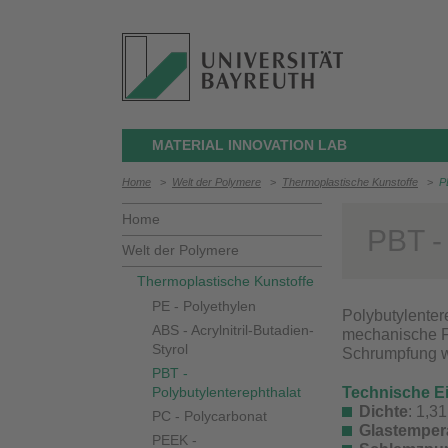
MATERIAL INNOVATION LAB
Home
>
Welt der Polymere
>
Thermoplastische Kunstoffe
>
P
Home
PBT -
Welt der Polymere
Thermoplastische Kunstoffe
PE - Polyethylen
Polybutylentere
ABS - Acrylnitril-Butadien-
mechanische Fe
Styrol
Schrumpfung w
PBT -
Polybutylenterephthalat
Technische E
Dichte
: 1,3
PC - Polycarbonat
Glastemper
PEEK -