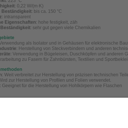
nkt
: 223 °C
higkeit
: 0,22 W/(m·K)
 Beständigkeit
: bis ca. 150 °C
z
: intransparent
e Eigenschaften
: hohe festigkeit, zäh
Beständigkeit
: sehr gut gegen viele Chemikalien
gebiete
 Verwendung als Isolator und in Gehäusen für elektronische Baut
ndustrie
: Herstellung von Steckverbindern und anderen technis
eräte
: Verwendung in Bügeleisen, Duschköpfen und anderen G
erarbeitung zu Fasern für Zahnbürsten, Textilien und Sportbekle
smethoden
n
: Weit verbreitet zur Herstellung von präzisen technischen Teil
Wird zur Herstellung von Profilen und Folien verwendet.
: Geeignet für die Herstellung von Hohlkörpern wie Flaschen
die Redaktion:
Rüdiger Scholz