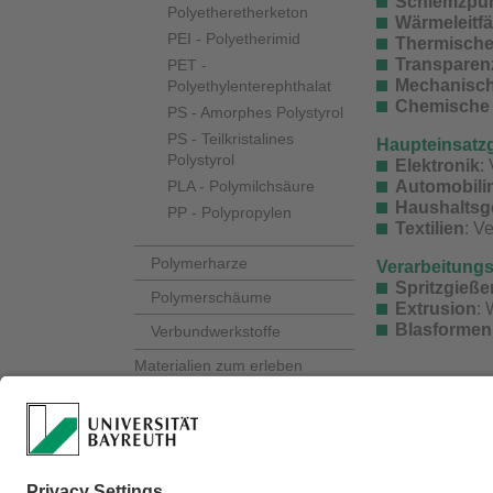
Schlemzpu
Polyetheretherketon
Wärmeleitfä
PEI - Polyetherimid
Thermische
Transparen
PET -
Mechanisch
Polyethylenterephthalat
Chemische 
PS - Amorphes Polystyrol
PS - Teilkristalines
Haupteinsatz
Polystyrol
Elektronik
:
PLA - Polymilchsäure
Automobili
Haushaltsg
PP - Polypropylen
Textilien
: V
Polymerharze
Verarbeitung
Spritzgieße
Polymerschäume
Extrusion
: 
Blasformen
Verbundwerkstoffe
Materialien zum erleben
Verantwortlich für 
Technik hautnah
Materialforschung im Dialog
Ihr Besuch im TIHO