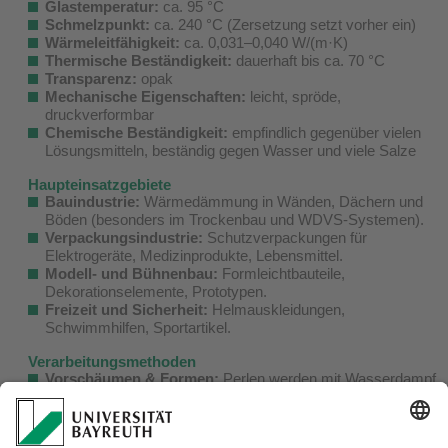
Glastemperatur:
ca. 95 °C
Schmelzpunkt:
ca. 240 °C (Zersetzung setzt vorher ein)
Wärmeleitfähigkeit:
ca. 0,031–0,040 W/(m·K)
Thermische Beständigkeit:
dauerhaft bis ca. 70 °C
Transparenz:
opak
Mechanische Eigenschaften:
leicht, spröde,
druckverformbar
Chemische Beständigkeit:
empfindlich gegenüber vielen
Lösungsmitteln, beständig gegen Wasser und viele Salze
Haupteinsatzgebiete
Bauindustrie:
Wärmedämmung in Wänden, Dächern und
Böden (besonders im Trockenbau und WDVS-Systemen).
Verpackungsindustrie:
Schutzverpackungen für
Elektrogeräte, Medizinprodukte, Lebensmittel.
Modell- und Bühnenbau:
Formleichtbauteile,
Dekorationselemente, Prototypen.
Freizeit und Sicherheit:
Helmauskleidungen,
Schwimmhilfen, Sportartikel.
Verarbeitungsmethoden
Vorschäumen & Formen:
Perlen werden mit Wasserdampf
expandiert und anschließend in Formwerkzeugen
verschweißt.
Schneiden und Fräsen:
Bearbeitung durch Heißdraht,