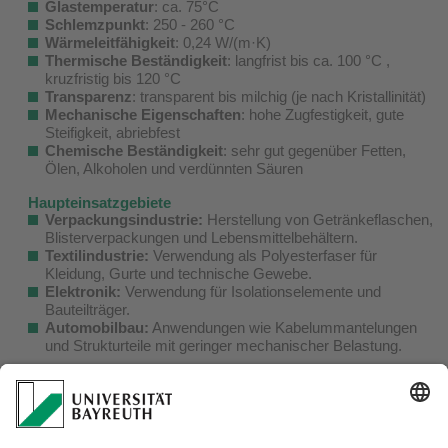
Glastemperatur
: ca. 75°C
Schlemzpunkt
: 250 - 260 °C
Wärmeleitfähigkeit
: 0,24 W/(m·K)
Thermische Beständigkeit
: langfrist bis ca. 100 °C ,
kruzfristig bis 120 °C
Transparenz
: transparent bis milchig (je nach Kristallinität)
Mechanische Eigenschaften
: hohe Zugfestigkeit, gute
Steifigkeit, abriebfest
Chemische Beständigkeit
: sehr gut gegenüber Fetten,
Ölen, Alkoholen und verdünnten Säuren
Haupteinsatzgebiete
Verpackungsindustrie:
Herstellung von Getränkeflaschen,
Blisterverpackungen und Lebensmittelbehältern.
Textilindustrie:
Verwendung als Polyesterfaser für
Kleidung, Gurte und technische Gewebe.
Elektronik:
Verwendung für Isolationselemente und
Bauteilträger.
Automobilbau:
Anwendungen wie Kabelummantelungen
und Strukturteile mit geringer mechanischer Belastung.
Verarbeitungsmethoden
Spritzgießen:
Für präzise technische Teile und
Verpackungskomponenten.
Extrusion:
Herstellung von Folien, Platten und Profilen.