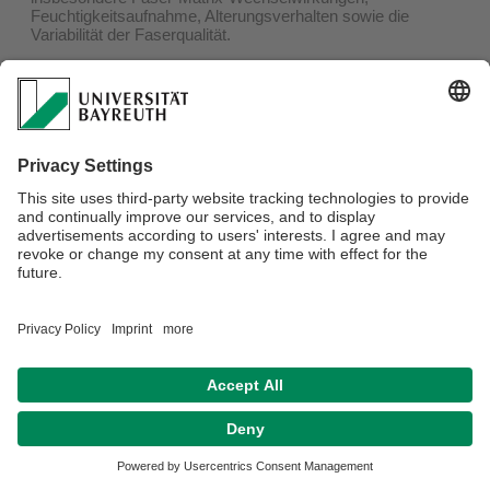
Feuchtigkeitsaufnahme, Alterungsverhalten sowie die
Variabilität der Faserqualität.
Einsatzbereiche umfassen den Leichtbau, vor allem in der
Automobilindustrie, Innenausstattungen sowie
semistrukturelle Anwendungen. Die Herausforderung liegt
derzeit in der Standardisierung, verbesserten Faser-Matrix-
Haftung und dem Einsatz biobasierter Matrizes zur
vollständigen Substitution petrochemischer Komponenten.
Biologische Fasern in Verbundwerkstoffen
Verantwortlich für die Redaktion:
Rüdiger Scholz
Datenschutz / Disclaimer
Barrierefreiheitserklärung
Impressum
Hausordnung
Sitemap