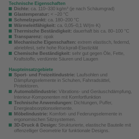
Technische Eigenschaften
Dichte:
ca. 110–330 kg/m³ (je nach Schäumgrad)
Glastemperatur:
< –20 °C
Schmelzpunkt:
ca. 180–200 °C
Wärmeleitfähigkeit:
ca. 0,05–0,1 W/(m·K)
Thermische Beständigkeit:
dauerhaft bis ca. 80–100 °C
Transparenz:
opak
Mechanische Eigenschaften:
extrem elastisch, federnd,
abriebfest, sehr hohe Rückprall-Elastizität
Chemische Beständigkeit:
sehr gut gegen Öle, Fette,
Kraftstoffe, verdünnte Säuren und Laugen
Haupteinsatzgebiete
Sport- und Freizeitindustrie:
Laufsohlen und
Dämpfungselemente in Schuhen, Fahrradsättel,
Protektoren.
Automobilindustrie:
Vibrations- und Geräuschdämpfung,
Interieur-Komponenten mit Komfortfunktion
Technische Anwendungen:
Dichtungen, Puffer,
Energieabsorptionselemente.
Möbelindustrie:
Komfort- und Federungselemente in
ergonomischen Sitzsystemen.
3D-Druck & Design:
Strukturierte, elastische Bauteile mit
offenzelliger Geometrie für funktionale Designs.